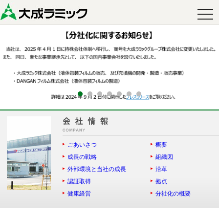
togg
navi
ごあいさつ
概要
成長の戦略
組織図
外部環境と当社の成長
沿革
認証取得
拠点
健康経営
分社化の概要